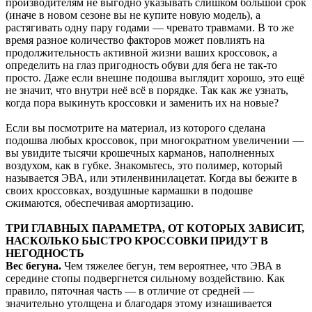
производителям не выгодно указывать слишком большой срок
(иначе в новом сезоне вы не купите новую модель), а
растягивать одну пару годами — чревато травмами. В то же
время разное количество факторов может повлиять на
продолжительность активной жизни ваших кроссовок, а
определить на глаз пригодность обуви для бега не так-то
просто. Даже если внешне подошва выглядит хорошо, это ещё
не значит, что внутри неё всё в порядке. Так как же узнать,
когда пора выкинуть кроссовки и заменить их на новые?
Если вы посмотрите на материал, из которого сделана
подошва любых кроссовок, при многократном увеличении —
вы увидите тысячи крошечных карманов, наполненных
воздухом, как в губке. Знакомьтесь, это полимер, который
называется ЭВА, или этиленвинилацетат. Когда вы бежите в
своих кроссовках, воздушные кармашки в подошве
сжимаются, обеспечивая амортизацию.
ТРИ ГЛАВНЫХ ПАРАМЕТРА, ОТ КОТОРЫХ ЗАВИСИТ,
НАСКОЛЬКО БЫСТРО КРОССОВКИ ПРИДУТ В
НЕГОДНОСТЬ
Вес бегуна.
Чем тяжелее бегун, тем вероятнее, что ЭВА в
середине стопы подвергнется сильному воздействию. Как
правило, пяточная часть — в отличие от средней —
значительно утолщена и благодаря этому изнашивается