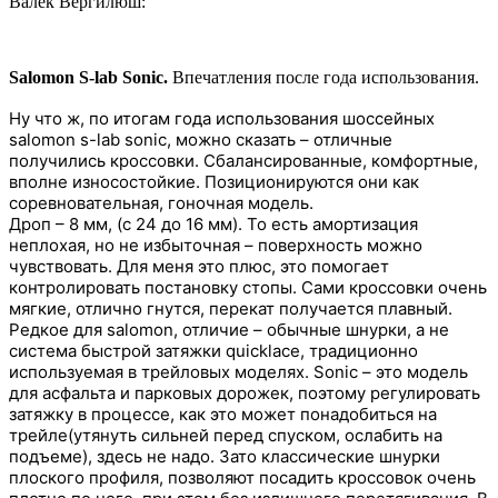
Валёк Вергилюш:
Salomon S-lab Sonic.
Впечатления после года использования.
Ну что ж, по итогам года использования шоссейных
salomon s-lab sonic, можно сказать – отличные
получились кроссовки. Сбалансированные, комфортные,
вполне износостойкие. Позиционируются они как
соревновательная, гоночная модель.
Дроп – 8 мм, (с 24 до 16 мм). То есть амортизация
неплохая, но не избыточная – поверхность можно
чувствовать. Для меня это плюс, это помогает
контролировать постановку стопы. Сами кроссовки очень
мягкие, отлично гнутся, перекат получается плавный.
Редкое для salomon, отличие – обычные шнурки, а не
система быстрой затяжки quicklace, традиционно
используемая в трейловых моделях. Sonic – это модель
для асфальта и парковых дорожек, поэтому регулировать
затяжку в процессе, как это может понадобиться на
трейле(утянуть сильней перед спуском, ослабить на
подъеме), здесь не надо. Зато классические шнурки
плоского профиля, позволяют посадить кроссовок очень