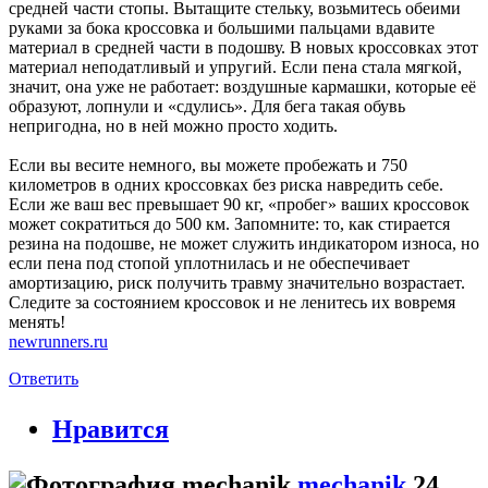
средней части стопы. Вытащите стельку, возьмитесь обеими
руками за бока кроссовка и большими пальцами вдавите
материал в средней части в подошву. В новых кроссовках этот
материал неподатливый и упругий. Если пена стала мягкой,
значит, она уже не работает: воздушные кармашки, которые её
образуют, лопнули и «сдулись». Для бега такая обувь
непригодна, но в ней можно просто ходить.
Если вы весите немного, вы можете пробежать и 750
километров в одних кроссовках без риска навредить себе.
Если же ваш вес превышает 90 кг, «пробег» ваших кроссовок
может сократиться до 500 км. Запомните: то, как стирается
резина на подошве, не может служить индикатором износа, но
если пена под стопой уплотнилась и не обеспечивает
амортизацию, риск получить травму значительно возрастает.
Следите за состоянием кроссовок и не ленитесь их вовремя
менять!
newrunners.ru
Ответить
Нравится
mechanik
24