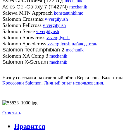
Asics Gel-Afforest (T22NQ)
mechanik
Asics Gel-Galaxy 7 (T427N)
mechanik
Salewa MTN Approach
konstantinklimo
Salomon Crossmax
v-vergilyush
Salomon Fellcross
v-vergilyush
Salomon Sense
v-vergilyush
Salomon Snowcross
v-vergilyush
Salomon Speedcross
v-vergilyush
наблюдатель
Salomon Techamphibian 2
mechanik
Salomon XA Comp 3
mechanik
Salomon X-Scream
mechanik
Начну со ссылки на отличный обзор Вергилюша Валентина
Кроссовки Salomon. Личный опыт использования.
Ответить
Нравится