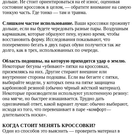
дольше. Не стоит ориентироваться на её износ, оценивая
состояние кроссовок в целом, — обратите внимание на самую
тонкую часть. Где тонко — там и травма.
Слишком частое использование.
Ваши кроссовки проживут
дольше, если вы будете чередовать разные пары. Воздушным
кармашкам, которые образуют пену, нужно время, чтобы
восстановить форму. Исследования показывают, что
попеременно бегать в двух парах обуви получится так же
долго, как в трех, использованных по очереди.
Область подошвы, на которую приходится удар о землю.
Некоторые бегуны «убивают» пятки на кроссовках,
приземляясь на них. Другие стирают внешние или
внутренние стороны подошвы. Если вы бегаете с пятки,
выбирайте модели, у которых пена на пятке защищена
карбоновой резиной (обычно чёрный жёсткий материал).
Некоторые производители используют уплотненную резину:
она мягче, но быстрее изнашивается. Трудно дать
однозначный ответ, какой вариант лучше: обычно выбирают,
исходя из того, что перевешивает в паре «комфорт—
длительность носки».
КОГДА СТОИТ МЕНЯТЬ КРОССОВКИ?
Один из способов это выяснить — проверить материал в