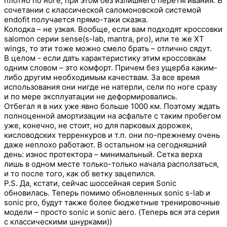
плотно по ноге, при этом без излишнего перетягивания. В
сочетании с классической саломоновской системой
endofit получается прямо-таки сказка.
Колодка – не узкая. Вообще, если вам подходят кроссовки
salomon серии sense(s-lab, mantra, pro), или те же XT
wings, то эти тоже можно смело брать – отлично сядут.
В целом - если дать характеристику этим кроссовкам
одним словом – это комфорт. Причем без ущерба каким-
либо другим необходимым качествам. За все время
использования они нигде не натерли, сели по ноге сразу
и по мере эксплуатации не деформировались.
Отбегал я в них уже явно больше 1000 км. Поэтому ждать
полноценной амортизации на асфальте с таким пробегом
уже, конечно, не стоит, но для парковых дорожек,
кисловодских терренкуров и т.п. они по-прежнему очень
даже неплохо работают. В остальном на сегодняшний
день: износ протектора – минимальный. Сетка верха
лишь в одном месте только-только начала расползаться,
и то после того, как об ветку зацепился.
P.S. Да, кстати, сейчас шоссейная серия Sonic
обновилась. Теперь помимо обновленных sonic s-lab и
sonic pro, будут также более бюджетные тренировочные
модели – просто sonic и sonic aero. (Теперь вся эта серия
с классическими шнурками))